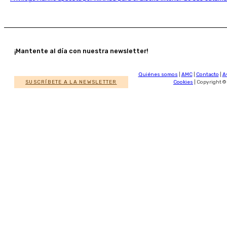
¡Mantente al día con nuestra newsletter!
Quiénes somos
|
AMC
|
Contacto
|
A
SUSCRÍBETE A LA NEWSLETTER
Cookies
| Copyright ©