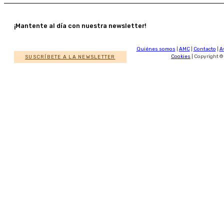
¡Mantente al día con nuestra newsletter!
Quiénes somos
|
AMC
|
Contacto
|
A
SUSCRÍBETE A LA NEWSLETTER
Cookies
| Copyright ©