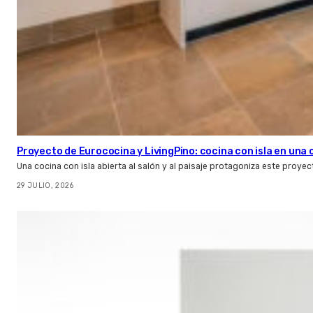
Proyecto de Eurococina y LivingPino: cocina con isla en una
Una cocina con isla abierta al salón y al paisaje protagoniza este proye
29 JULIO, 2026