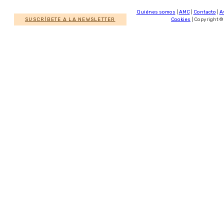
Quiénes somos
|
AMC
|
Contacto
|
A
SUSCRÍBETE A LA NEWSLETTER
Cookies
| Copyright ©