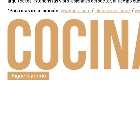
arquitectos, interioristas y profesionales del sector, al tiempo qu
*
Para más información:
www.bora.com
/
inkococinas.com/
/
ww
Sigue leyendo