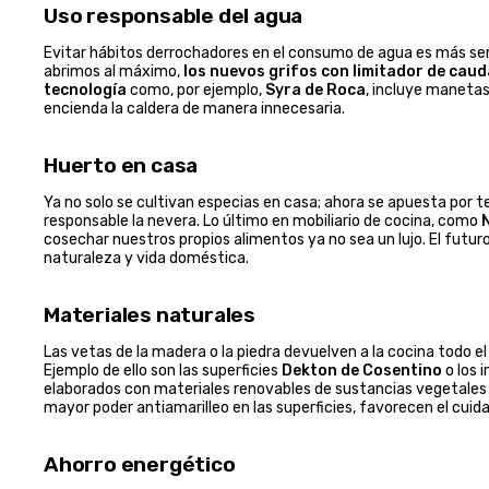
Uso responsable del agua
Evitar hábitos derrochadores en el consumo de agua es más sen
abrimos al máximo,
los nuevos grifos con limitador de caud
tecnología
como, por ejemplo,
Syra de Roca
, incluye manetas 
encienda la caldera de manera innecesaria.
Huerto en casa
Ya no solo se cultivan especias en casa; ahora se apuesta por 
responsable la nevera. Lo último en mobiliario de cocina, como
cosechar nuestros propios alimentos ya no sea un lujo. El futur
naturaleza y vida doméstica.
Materiales naturales
Las vetas de la madera o la piedra devuelven a la cocina todo el 
Ejemplo de ello son las superficies
Dekton de Cosentino
o los 
elaborados con materiales renovables de sustancias vegetales
mayor poder antiamarilleo en las superficies, favorecen el cuid
Ahorro energético