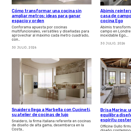
Cómo transformar una cocina sin
Abimis reinter
ampliar metros: ideas para ganar
casa de campo 
espacio y orden
cocina Ego
Conforama apuesta por cocinas
Abimis transform
multifuncionales, versátiles y diseñadas para
campo en Londres
aprovechar al máximo cada metro cuadrado,
inoxidable Ego,…
con…
30 JULIO, 2026
30 JULIO, 2026
Snaidero llega a Marbella con Cucineti,
Brisa Marina: 
su atelier de cocinas de lujo
equilibra dis
espíritu coste
Snaidero, la firma italiana referente en cocinas
de diseño de alta gama, desembarca en la
Officine Gullo fir
Costa…
diseño contempor