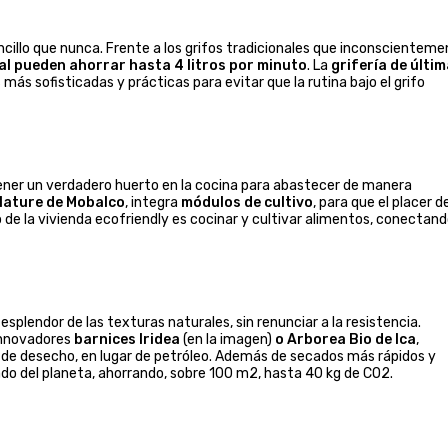
cillo que nunca. Frente a los grifos tradicionales que inconscientem
al pueden ahorrar hasta 4 litros por minuto
. La
grifería de últi
más sofisticadas y prácticas para evitar que la rutina bajo el grifo
tener un verdadero huerto en la cocina para abastecer de manera
Nature de Mobalco
, integra
módulos de cultivo
, para que el placer d
o de la vivienda ecofriendly es cocinar y cultivar alimentos, conectan
esplendor de las texturas naturales, sin renunciar a la resistencia.
innovadores
barnices Iridea
(en la imagen)
o Arborea Bio de Ica
,
 de desecho, en lugar de petróleo. Además de secados más rápidos y
ado del planeta, ahorrando, sobre 100 m2, hasta 40 kg de CO2.