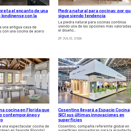
preta el encanto de una
Piedra natural para cocinas: por qu
londinense con la
sigue siendo tendencia
La piedra natural para cocinas continúa
siendo una de las opciones más valoradas
a una antigua casa de
el diseño…
 con una cocina de acero
29 JULIO, 2026
una cocina en Florida que
Cosentino llevará a Espacio Cocina
eño contemporáneo y
SICI sus últimas innovaciones en
ro
superficies
ma una espectacular cocina de
Cosentino, compañía referemte global en
áneo en Seaside (Florida),
superficies innovadoras para la arquitectu