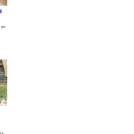
é
 en
ra,