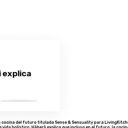
i explica
 cocina del futuro titulada Sense & Sensuality para LivingKitc
ida holístico, Häberli explica que incluso en el futuro, la cocin