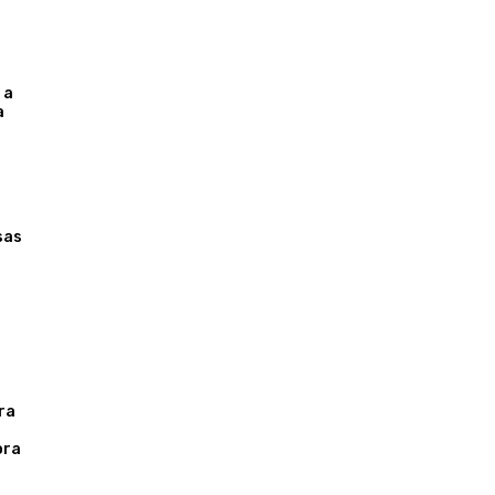
 a
a
s
sas
ra
ora