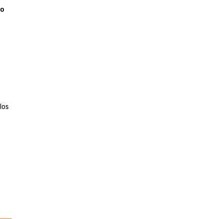
no
los