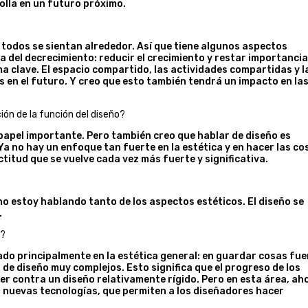
olla en un futuro próximo.
ue todos se sientan alrededor. Así que tiene algunos aspectos
 del decrecimiento: reducir el crecimiento y restar importancia
a clave. El espacio compartido, las actividades compartidas y l
 en el futuro. Y creo que esto también tendrá un impacto en la
ción de la función del diseño?
papel importante. Pero también creo que hablar de diseño es
Ya no hay un enfoque tan fuerte en la estética y en hacer las co
ctitud que se vuelve cada vez más fuerte y significativa.
o estoy hablando tanto de los aspectos estéticos. El diseño se
.
a?
rado principalmente en la estética general: en guardar cosas fue
s de diseño muy complejos. Esto significa que el progreso de los
r contra un diseño relativamente rígido. Pero en esta área, ah
s nuevas tecnologías, que permiten a los diseñadores hacer