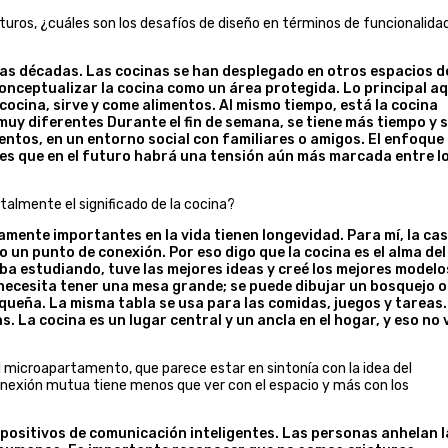
uturos, ¿cuáles son los desafíos de diseño en términos de funcionalida
as décadas. Las cocinas se han desplegado en otros espacios d
onceptualizar la cocina como un área protegida. Lo principal aq
cocina, sirve y come alimentos. Al mismo tiempo, está la cocina
muy diferentes Durante el fin de semana, se tiene más tiempo y 
mentos, en un entorno social con familiares o amigos. El enfoque
es que en el futuro habrá una tensión aún más marcada entre l
almente el significado de la cocina?
mente importantes en la vida tienen longevidad. Para mí, la ca
o un punto de conexión. Por eso digo que la cocina es el alma del
ba estudiando, tuve las mejores ideas y creé los mejores modelo
 necesita tener una mesa grande; se puede dibujar un bosquejo o
queña. La misma tabla se usa para las comidas, juegos y tareas.
. La cocina es un lugar central y un ancla en el hogar, y eso no 
 microapartamento, que parece estar en sintonía con la idea del
onexión mutua tiene menos que ver con el espacio y más con los
spositivos de comunicación inteligentes. Las personas anhelan l