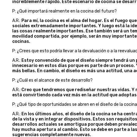
increíblemente rápido. Este escenario de cocina se desarr
P: ¿Qué importará realmente en la cocina del futuro?
A.R.:
Para mí, la cocina es el alma del hogar. Es el fuego q
sociales extremadamente importantes. Y luego está la idea
las cosas realmente importantes. Ese también será un tem
movilidad compartida, por ejemplo, serán muy importantes
cocinas.
P: ¿Crees que esto podría llevar a la devaluación o a la reevalua
A.R.:
Estoy convencido de que el diseño siempre tendrá un 
innecesario en estos días porque es parte de un proceso. 
más bellas. En cambio, el diseño es más una actitud, una a
P: ¿Cuál es el alcance de este desarrollo?
A.R.:
Creo que tendremos que rediseñar nuestras vidas. Y n
está convirtiendo cada vez más en la actitud que adoptas
P: ¿Qué tipo de oportunidades se abren en el diseño de la cocin
A.R.:
En los últimos años, el diseño de la cocina se ha cent
de la vista y en integrar dispositivos. Estos son requisito
desarrollos actuales se amortigua porque deben prevalece
hay mucha apertura al cambio. Esto se debe en parte a la
sugerencias completamente nuevas.