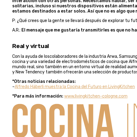
interacción con otras personas. Necesitamos hablar, ser
solitarias, incluso si nuestros dispositivos están alimen
estamos destinados a estar solos. Así que no es algo que
P: ¿Qué crees que la gente se llevará después de explorar tu fu
A.R.:
El mensaje que me gustaría transmitirles es que no hay
Real y virtual
Con la ayuda de loscolaboradores de la industria Arwa, Samsung
cocina y una variedad de electrodomésticos de cocina que Alfre
mundo real, sino también en un entorno virtual de realidad aume
y New Tendency también ofrecerán una selección de productos a
*Otras noticias relacionadas:
–
Alfredo Häberli muestra la Cocina del Futuro en LivingKitchen
*Para más información:
www.livingkitchen-cologne.com