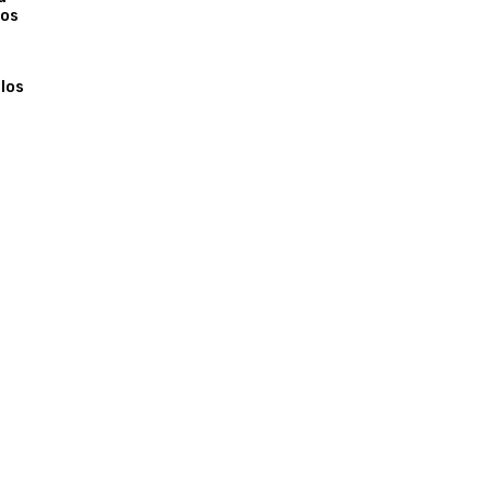
nos
los