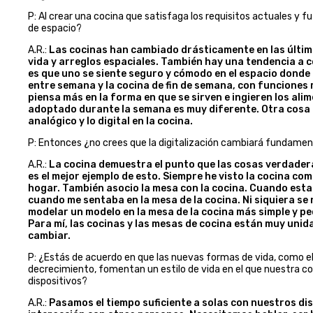
P: Al crear una cocina que satisfaga los requisitos actuales y f
de espacio?
A.R.:
Las cocinas han cambiado drásticamente en las últim
vida y arreglos espaciales. También hay una tendencia a c
es que uno se siente seguro y cómodo en el espacio donde 
entre semana y la cocina de fin de semana, con funciones 
piensa más en la forma en que se sirven e ingieren los ali
adoptado durante la semana es muy diferente. Otra cosa 
analógico y lo digital en la cocina.
P: Entonces ¿no crees que la digitalización cambiará fundament
A.R.:
La cocina demuestra el punto que las cosas verdadera
es el mejor ejemplo de esto. Siempre he visto la cocina com
hogar. También asocio la mesa con la cocina. Cuando esta
cuando me sentaba en la mesa de la cocina. Ni siquiera se
modelar un modelo en la mesa de la cocina más simple y pe
Para mí, las cocinas y las mesas de cocina están muy unidas
cambiar.
P: ¿Estás de acuerdo en que las nuevas formas de vida, como el
decrecimiento, fomentan un estilo de vida en el que nuestra c
dispositivos?
A.R.:
Pasamos el tiempo suficiente a solas con nuestros di