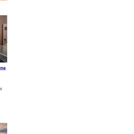
una
ro