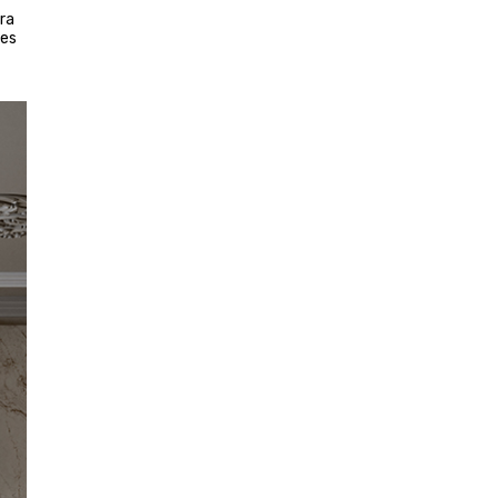
ora
 es