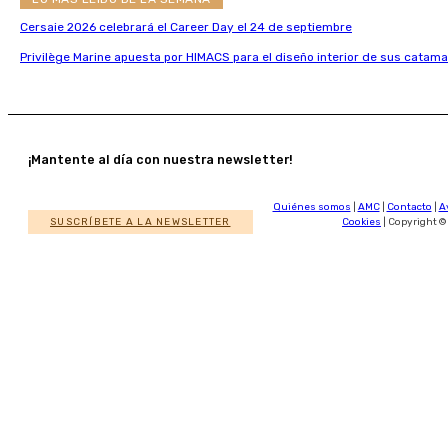
Cersaie 2026 celebrará el Career Day el 24 de septiembre
Privilège Marine apuesta por HIMACS para el diseño interior de sus catama
¡Mantente al día con nuestra newsletter!
Quiénes somos
|
AMC
|
Contacto
|
A
SUSCRÍBETE A LA NEWSLETTER
Cookies
| Copyright ©