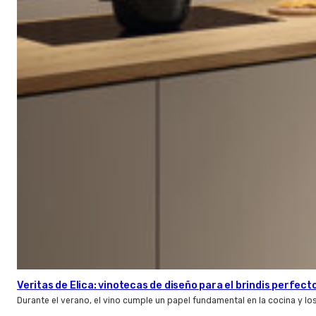
Veritas de Elica: vinotecas de diseño para el brindis perfect
Durante el verano, el vino cumple un papel fundamental en la cocina y l