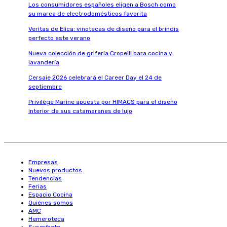
Los consumidores españoles eligen a Bosch como
su marca de electrodomésticos favorita
Veritas de Elica: vinotecas de diseño para el brindis
perfecto este verano
Nueva colección de grifería Cropelli para cocina y
lavandería
Cersaie 2026 celebrará el Career Day el 24 de
septiembre
Privilège Marine apuesta por HIMACS para el diseño
interior de sus catamaranes de lujo
Empresas
Nuevos productos
Tendencias
Ferias
Espacio Cocina
Quiénes somos
AMC
Hemeroteca