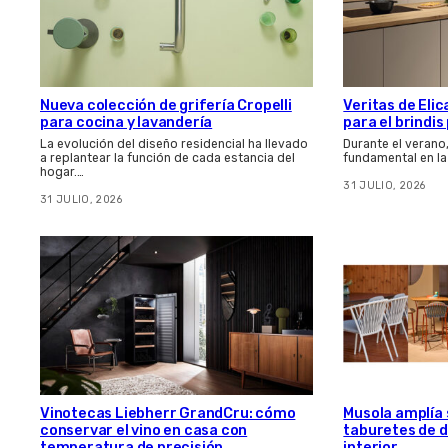
Nueva colección de grifería Cropelli
Veritas de Elic
para cocina y lavandería
para el brindi
La evolución del diseño residencial ha llevado
Durante el verano
a replantear la función de cada estancia del
fundamental en la
hogar.…
31 JULIO, 2026
31 JULIO, 2026
Vinotecas Liebherr GrandCru: cómo
Musola amplía s
conservar el vino en casa con
taburetes de d
temperatura de precisión
interior