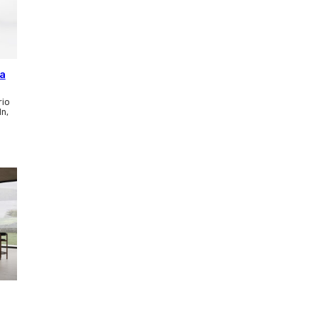
ca
rio
ln,