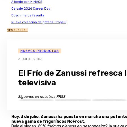
A bordo con HIMACS
Cersaie 2026 Career Day
Bosch marca favorita
Nueva colección de grifería Cropelli
NEWSLETTER
NUEVOS PRODUCTOS
3 JULIO, 2006
El Frío de Zanussi refresca l
televisiva
Síguenos en nuestras RRSS
Hoy, 3 de julio, Zanussi ha puesto en marcha una poten
nueva gama de frigoríficos NoFrost.
Bajo el slogan
¿Y tú todavía piensas en descongelar?
, la nueva