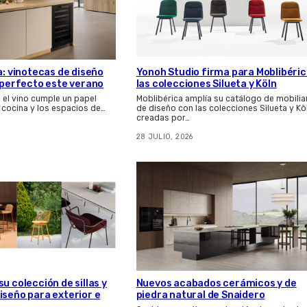
a: vinotecas de diseño
Yonoh Studio firma para Moblibéri
s perfecto este verano
las colecciones Silueta y Köln
, el vino cumple un papel
Moblibérica amplía su catálogo de mobilia
 cocina y los espacios de…
de diseño con las colecciones Silueta y Kö
creadas por…
28 JULIO, 2026
u colección de sillas y
Nuevos acabados cerámicos y de
iseño para exterior e
piedra natural de Snaidero