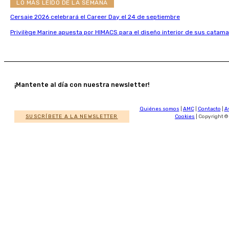
LO MÁS LEÍDO DE LA SEMANA
Cersaie 2026 celebrará el Career Day el 24 de septiembre
Privilège Marine apuesta por HIMACS para el diseño interior de sus catama
¡Mantente al día con nuestra newsletter!
Quiénes somos
|
AMC
|
Contacto
|
A
SUSCRÍBETE A LA NEWSLETTER
Cookies
| Copyright ©