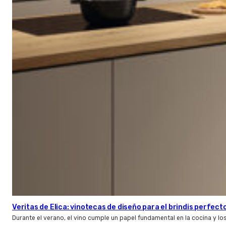
Veritas de Elica: vinotecas de diseño para el brindis perfect
Durante el verano, el vino cumple un papel fundamental en la cocina y l