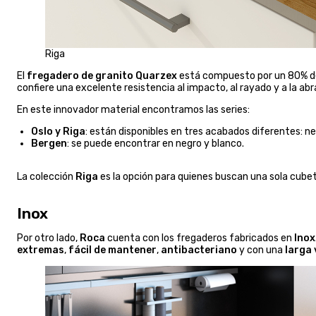
Riga
El
fregadero de granito Quarzex
está compuesto por un 80% de 
confiere una excelente resistencia al impacto, al rayado y a la ab
En este innovador material encontramos las series:
Oslo y Riga
: están disponibles en tres acabados diferentes: neg
Bergen
: se puede encontrar en negro y blanco.
La colección
Riga
es la opción para quienes buscan una sola cubet
Inox
Por otro lado,
Roca
cuenta con los fregaderos fabricados en
Inox
extremas
,
fácil de mantener
,
antibacteriano
y con una
larga 