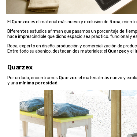
El
Quarzex
es el material más nuevo y exclusivo de
Roca
, mientr
Diferentes estudios afirman que pasamos un porcentaje de tiemp
hace imprescindible que dicho espacio sea práctico, funcional y e
Roca, experto en diseño, producción y comercialización de produ
Entre todo su abanico, destacan dos materiales: el
Quarzex
y el
I
Quarzex
Por un lado, encontramos
Quarzex
: el material más nuevo y exc
y una
mínima porosidad
.