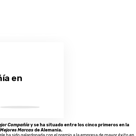
ñía en
jor Compañía
y se ha situado entre los cinco primeros en la
Mejores Marcas
de Alemania.
iele ha sido galardonada con el premio a la empresa de mayor éxito en