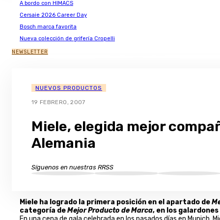
A bordo con HIMACS
Cersaie 2026 Career Day
Bosch marca favorita
Nueva colección de grifería Cropelli
NEWSLETTER
NUEVOS PRODUCTOS
19 FEBRERO, 2007
Miele, elegida mejor compa
Alemania
Síguenos en nuestras RRSS
Miele ha logrado la primera posición en el apartado de
Me
categoría de
Mejor Producto de Marca
, en los galardones
En una cena de gala celebrada en los pasados días en Munich, M