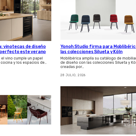
a: vinotecas de diseño
Yonoh Studio firma para Moblibéri
s perfecto este verano
las colecciones Silueta y Köln
, el vino cumple un papel
Moblibérica amplía su catálogo de mobilia
 cocina y los espacios de…
de diseño con las colecciones Silueta y Kö
creadas por…
28 JULIO, 2026