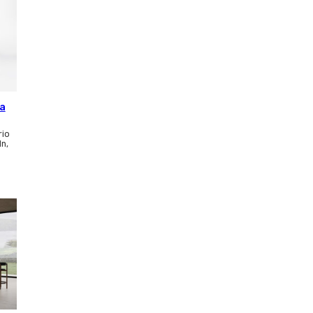
ca
rio
ln,