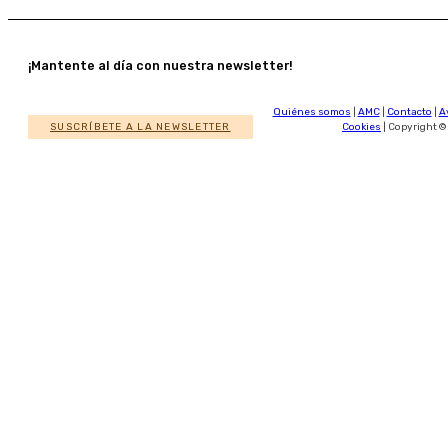
¡Mantente al día con nuestra newsletter!
Quiénes somos
|
AMC
|
Contacto
|
A
SUSCRÍBETE A LA NEWSLETTER
Cookies
| Copyright ©