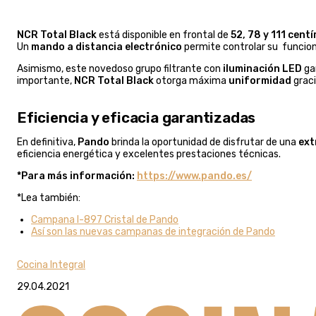
NCR Total Black
está disponible en frontal de
52, 78 y 111 cen
Un
mando a distancia electrónico
permite controlar su funci
Asimismo, este novedoso grupo filtrante con
iluminación LED
ga
importante,
NCR Total Black
otorga máxima
uniformidad
graci
Eficiencia y eficacia garantizadas
En definitiva,
Pando
brinda la oportunidad de disfrutar de una
ext
eficiencia energética y excelentes prestaciones técnicas.
*Para más información:
https://www.pando.es/
*Lea también:
Campana I-897 Cristal de Pando
Así son las nuevas campanas de integración de Pando
Cocina Integral
29.04.2021