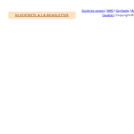
Quiénes somos
|
AMC
|
Contacto
|
A
SUSCRÍBETE A LA NEWSLETTER
Cookies
| Copyright ©