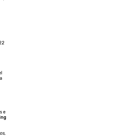
022
el
na
s e
ing
os,