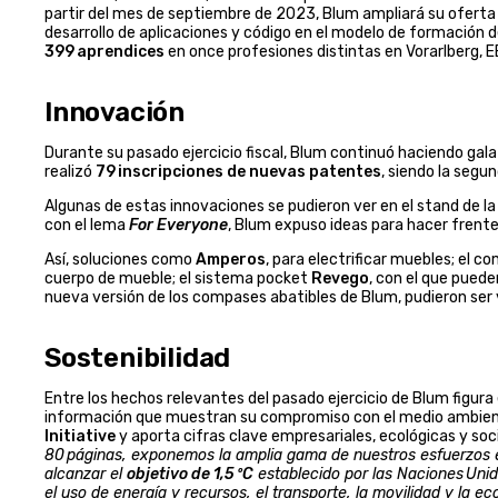
partir del mes de septiembre de 2023, Blum ampliará su oferta 
desarrollo de aplicaciones y código en el modelo de formación
399 aprendices
en once profesiones distintas en Vorarlberg, EE
Innovación
Durante su pasado ejercicio fiscal, Blum continuó haciendo gala
realizó
79 inscripciones de nuevas patentes
, siendo la segu
Algunas de estas innovaciones se pudieron ver en el stand de la
con el lema
For Everyone
, Blum expuso ideas para hacer frente
Así, soluciones como
Amperos
, para electrificar muebles; el 
cuerpo de mueble; el sistema pocket
Revego
, con el que puede
nueva versión de los compases abatibles de Blum, pudieron ser v
Sostenibilidad
Entre los hechos relevantes del pasado ejercicio de Blum figura
información que muestran su compromiso con el medio ambiente
Initiative
y aporta cifras clave empresariales, ecológicas y s
80 páginas, exponemos la amplia gama de nuestros esfuerzos e
alcanzar el
objetivo de 1,5 ºC
establecido por las Naciones Unid
el uso de energía y recursos, el transporte, la movilidad y la e