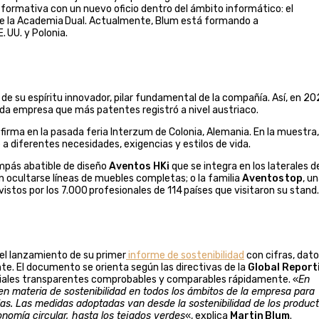
formativa con un nuevo oficio dentro del ámbito informático: el
 de la Academia Dual. Actualmente, Blum está formando a
. UU. y Polonia.
 de su espíritu innovador, pilar fundamental de la compañía. Así, en 2
nda empresa que más patentes registró a nivel austriaco.
 firma en la pasada feria Interzum de Colonia, Alemania. En la muestra,
 a diferentes necesidades, exigencias y estilos de vida.
compás abatible de diseño
Aventos HKi
que se integra en los laterales d
n ocultarse líneas de muebles completas; o la familia
Aventos top
, u
istos por los 7.000 profesionales de 114 países que visitaron su stand.
 el lanzamiento de su primer
informe de sostenibilidad
con cifras, dato
. El documento se orienta según las directivas de la
Global Report
ociales transparentes comprobables y comparables rápidamente. «
En
n materia de sostenibilidad en todos los ámbitos de la empresa para
as. Las medidas adoptadas van desde la sostenibilidad de los product
conomía circular, hasta los tejados verdes
«, explica
Martin Blum
.