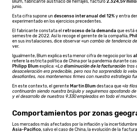
Blum, fabricante austriaco de herrajes, facturó
2.324,59 millo
junio.
Esta cifra supone un
descenso interanual del 12%
y entra den
experimentado en los ejercicios precedentes.
El fabricante constata el
retroceso de la demanda
que está 
semestre de 2022. Así lo recoge el gerente de la compañía,
Phi
en sus instalaciones, dice observar «
un cambio de tendencia de
ver.
Igualmente, Blum explica esta menor cifra de negocio por los
a
refiere la estricta política de China por la pandemia durante cas
Philipp Blum
explica: «
La
disminución de la facturación
tras 
desaceleración era predecible, pero nos ha sorprendido la vel
desafiantes, nos mantenemos firmes con nuestra estrategia f
En este contexto, el gerente
Martin Blum
destaca que «
la fil
continuarán siendo nuestra brújula y seguiremos apostando d
y el desarrollo de nuestros 9.330 empleados en todo el mundo
«
Comportamientos por zonas geogr
Los mercados más afectados por la inflación y la incertidumbre 
Asia-Pacífico
, salvo el caso de China, la evolución de la fact