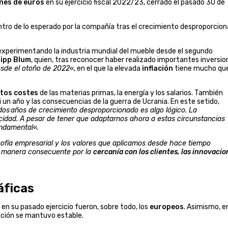
nes de euros
en su ejercicio fiscal 2022/23, cerrado el pasado 30 de
tro de lo esperado por la compañía tras el crecimiento desproporcio
experimentando la industria mundial del mueble desde el segundo
lipp Blum
, quien, tras reconocer haber realizado importantes inversio
sde el otoño de 2022
«, en el que la elevada
inflación
tiene mucho qu
ltos costes
de las materias primas, la energía y los salarios. También
i un año y las consecuencias de la guerra de Ucrania. En este setido,
dos años de crecimiento desproporcionado es algo lógico. La
ocidad. A pesar de tener que adaptarnos ahora a estas circunstancias
undamental
«.
osofía empresarial y los valores que aplicamos desde hace tiempo
e manera consecuente por la
cercanía con los clientes, las innovaci
.
áficas
en su pasado ejercicio fueron, sobre todo, los
europeos
. Asimismo, e
uración se mantuvo estable.