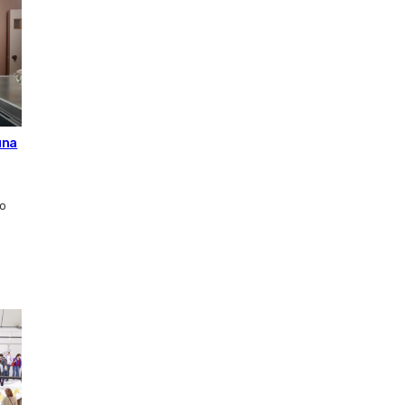
una
ro