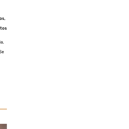
os,
utos
a,
 Se