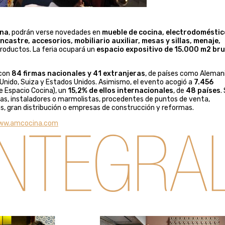
ina
, podrán verse novedades en
mueble de cocina, electrodoméstic
castre, accesorios, mobiliario auxiliar, mesas y sillas, menaje,
productos. La feria ocupará un
espacio expositivo de 15.000 m2 br
 con
84 firmas nacionales y 41 extranjeras
, de países como Alemani
no Unido, Suiza y Estados Unidos. Asimismo, el evento acogió a
7.456
de Espacio Cocina), un
15,2% de ellos internacionales
, de
48 países
.
tas, instaladores o marmolistas, procedentes de puntos de venta,
as, gran distribución o empresas de construcción y reformas.
ww.amcocina.com