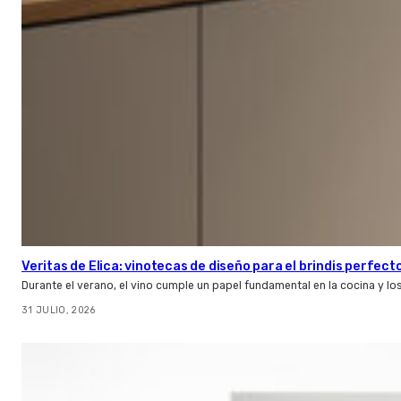
Veritas de Elica: vinotecas de diseño para el brindis perfect
Durante el verano, el vino cumple un papel fundamental en la cocina y l
31 JULIO, 2026