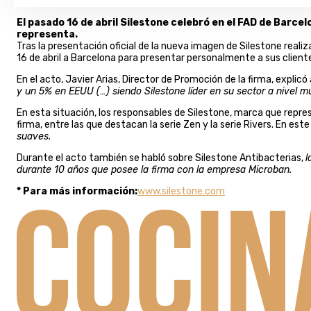
El pasado 16 de abril Silestone celebró en el FAD de Barce
representa.
Tras la presentación oficial de la nueva imagen de Silestone real
16 de abril a Barcelona para presentar personalmente a sus client
En el acto, Javier Arias, Director de Promoción de la firma, explic
y un 5% en EEUU (…) siendo Silestone líder en su sector a nivel m
En esta situación, los responsables de Silestone, marca que repr
firma, entre las que destacan la serie Zen y la serie Rivers. En es
suaves.
Durante el acto también se habló sobre Silestone Antibacterias,
l
durante 10 años que posee la firma con la empresa Microban.
* Para más información:
www.silestone.com