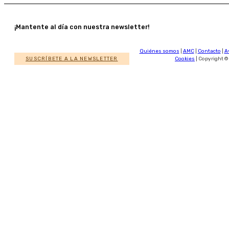
¡Mantente al día con nuestra newsletter!
Quiénes somos
|
AMC
|
Contacto
|
A
SUSCRÍBETE A LA NEWSLETTER
Cookies
| Copyright ©