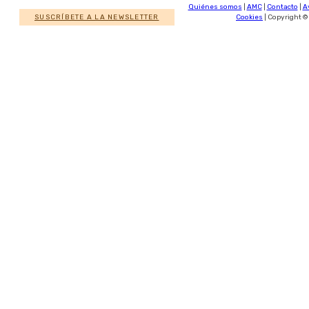
Quiénes somos
|
AMC
|
Contacto
|
A
SUSCRÍBETE A LA NEWSLETTER
Cookies
| Copyright ©