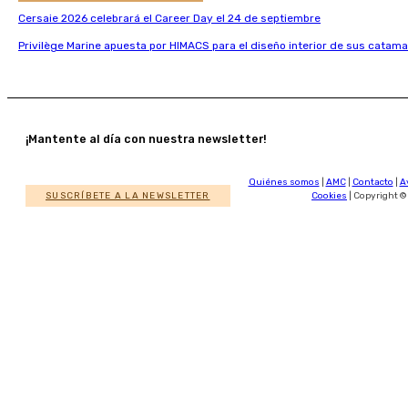
Cersaie 2026 celebrará el Career Day el 24 de septiembre
Privilège Marine apuesta por HIMACS para el diseño interior de sus catama
¡Mantente al día con nuestra newsletter!
Quiénes somos
|
AMC
|
Contacto
|
A
SUSCRÍBETE A LA NEWSLETTER
Cookies
| Copyright ©