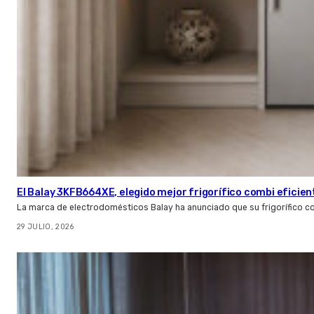
El Balay 3KFB664XE, elegido mejor frigorífico combi eficien
La marca de electrodomésticos Balay ha anunciado que su frigorífico c
29 JULIO, 2026