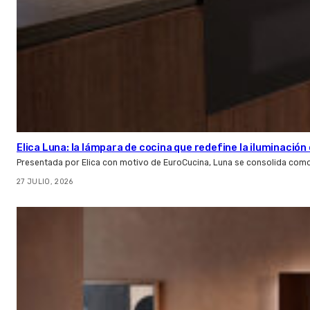
Elica Luna: la lámpara de cocina que redefine la iluminació
Presentada por Elica con motivo de EuroCucina, Luna se consolida com
27 JULIO, 2026