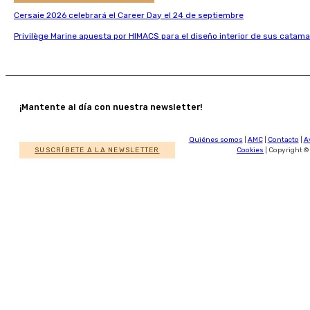
Cersaie 2026 celebrará el Career Day el 24 de septiembre
Privilège Marine apuesta por HIMACS para el diseño interior de sus catama
¡Mantente al día con nuestra newsletter!
Quiénes somos
|
AMC
|
Contacto
|
A
SUSCRÍBETE A LA NEWSLETTER
Cookies
| Copyright ©