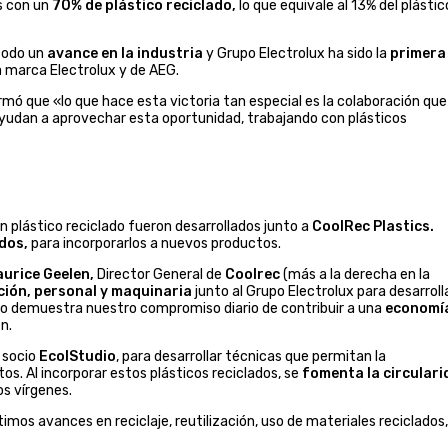
os con un
70% de plástico reciclado,
lo que equivale al 13% del plástic
 todo un
avance en la industria
y Grupo Electrolux ha sido la
primera
 marca Electrolux y de AEG.
irmó que «lo que hace esta victoria tan especial es la colaboración que
yudan a aprovechar esta oportunidad, trabajando con plásticos
on plástico reciclado fueron desarrollados junto a
CoolRec Plastics.
dos,
para incorporarlos a nuevos productos.
urice Geelen,
Director General de
Coolrec
(más a la derecha en la
ción, personal y maquinaria
junto al Grupo Electrolux para desarroll
mio demuestra nuestro compromiso diario de contribuir a una
economí
n.
 socio
EcolStudio
, para desarrollar técnicas que permitan la
os. Al incorporar estos plásticos reciclados, se
fomenta la circular
os vírgenes.
imos avances en reciclaje, reutilización, uso de materiales reciclados,