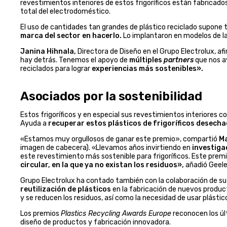
revestimientos interiores de estos frigoríficos están fabricad
total del electrodoméstico.
El uso de cantidades tan grandes de plástico reciclado supone
marca del sector en hacerlo.
Lo implantaron en modelos de la
Janina Hihnala,
Directora de Diseño en el Grupo Electrolux, af
hay detrás. Tenemos el apoyo de
múltiples
partners
que nos a
reciclados para lograr
experiencias más sostenibles».
Asociados por la sostenibilidad
Estos frigoríficos y en especial sus revestimientos interiores c
Ayuda a
recuperar estos plásticos de frigoríficos desecha
«Estamos muy orgullosos de ganar este premio», compartió
Ma
imagen de cabecera). «Llevamos años invirtiendo en
investiga
este revestimiento más sostenible para frigoríficos. Este pre
circular, en la que ya no existan los residuos»,
añadió Geele
Grupo Electrolux ha contado también con la colaboración de su
reutilización de plásticos
en la fabricación de nuevos product
y se reducen los residuos, así como la necesidad de usar plástic
Los premios
Plastics Recycling Awards Europe
reconocen los últ
diseño de productos y fabricación innovadora.