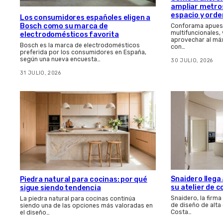
ampliar metros
espacio y orde
Los consumidores españoles eligen a
Bosch como su marca de
Conforama apues
multifuncionales,
electrodomésticos favorita
aprovechar al má
Bosch es la marca de electrodomésticos
con…
preferida por los consumidores en España,
según una nueva encuesta…
30 JULIO, 2026
31 JULIO, 2026
Snaidero llega 
Piedra natural para cocinas: por qué
su atelier de c
sigue siendo tendencia
Snaidero, la firma
La piedra natural para cocinas continúa
de diseño de alt
siendo una de las opciones más valoradas en
Costa…
el diseño…