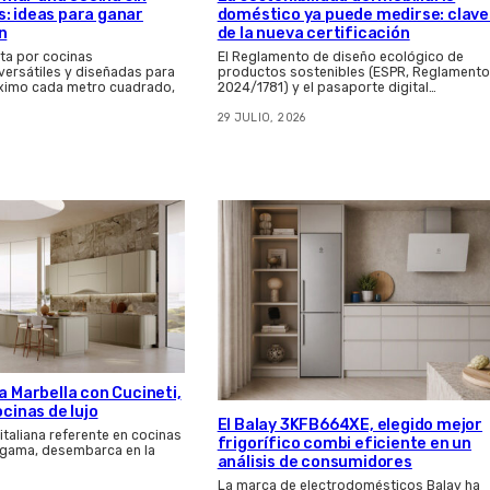
: ideas para ganar
doméstico ya puede medirse: clave
n
de la nueva certificación
ta por cocinas
El Reglamento de diseño ecológico de
 versátiles y diseñadas para
productos sostenibles (ESPR, Reglamento
ximo cada metro cuadrado,
2024/1781) y el pasaporte digital…
29 JULIO, 2026
a Marbella con Cucineti,
ocinas de lujo
El Balay 3KFB664XE, elegido mejor
 italiana referente en cocinas
frigorífico combi eficiente en un
a gama, desembarca en la
análisis de consumidores
La marca de electrodomésticos Balay ha