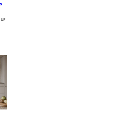
s
 UE