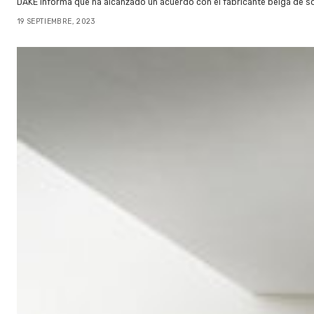
DAKE informa que ha alcanzado un acuerdo con el fabricante belga de so
19 SEPTIEMBRE, 2023