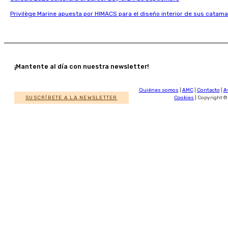
Privilège Marine apuesta por HIMACS para el diseño interior de sus catama
¡Mantente al día con nuestra newsletter!
Quiénes somos
|
AMC
|
Contacto
|
A
SUSCRÍBETE A LA NEWSLETTER
Cookies
| Copyright ©