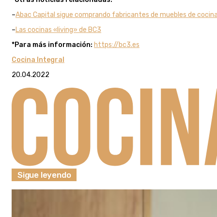
–
Abac Capital sigue comprando fabricantes de muebles de cocin
–
Las cocinas «living» de BC3
*Para más información:
https://bc3.es
Cocina Integral
20.04.2022
Sigue leyendo