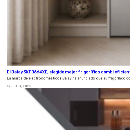
El Balay 3KFB664XE, elegido mejor frigorífico combi eficien
La marca de electrodomésticos Balay ha anunciado que su frigorífico c
29 JULIO, 2026