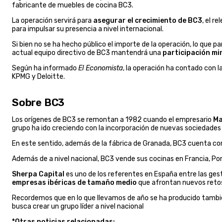
fabricante de muebles de cocina BC3.
La operación servirá para
asegurar el crecimiento de BC3
, el r
para impulsar su presencia a nivel internacional.
Si bien no se ha hecho público el importe de la operación, lo que pa
actual equipo directivo de BC3 mantendrá una
participación mi
Según ha informado
El Economista
, la operación ha contado con 
KPMG y Deloitte.
Sobre BC3
Los orígenes de BC3 se remontan a 1982 cuando el empresario
Ma
grupo ha ido creciendo con la incorporación de nuevas sociedade
En este sentido, además de la fábrica de Granada, BC3 cuenta con
Además de a nivel nacional, BC3 vende sus cocinas en Francia, Por
Sherpa Capital
es uno de los referentes en España entre las ges
empresas ibéricas de tamaño medio
que afrontan nuevos retos
Recordemos que en lo que llevamos de año se ha producido tambié
busca crear un grupo líder a nivel nacional
*Otras noticias relacionadas: