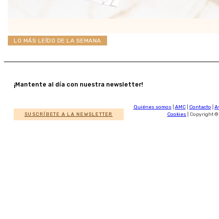
LO MÁS LEÍDO DE LA SEMANA
¡Mantente al día con nuestra newsletter!
Quiénes somos
|
AMC
|
Contacto
|
A
SUSCRÍBETE A LA NEWSLETTER
Cookies
| Copyright ©